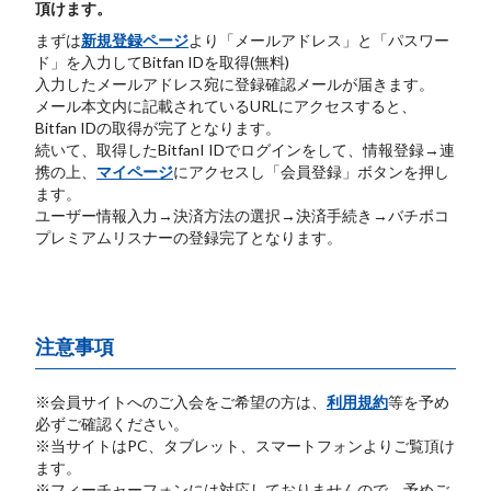
頂けます。
まずは
新規登録ページ
より「メールアドレス」と「パスワー
ド」を入力してBitfan IDを取得(無料)
入力したメールアドレス宛に登録確認メールが届きます。
メール本文内に記載されているURLにアクセスすると、
Bitfan IDの取得が完了となります。
続いて、取得したBitfanI IDでログインをして、情報登録→連
携の上、
マイページ
にアクセスし「会員登録」ボタンを押し
ます。
ユーザー情報入力→決済方法の選択→決済手続き→バチボコ
プレミアムリスナーの登録完了となります。
注意事項
※会員サイトへのご入会をご希望の方は、
利用規約
等を予め
必ずご確認ください。
※当サイトはPC、タブレット、スマートフォンよりご覧頂け
ます。
※フィーチャーフォンには対応しておりませんので、予めご