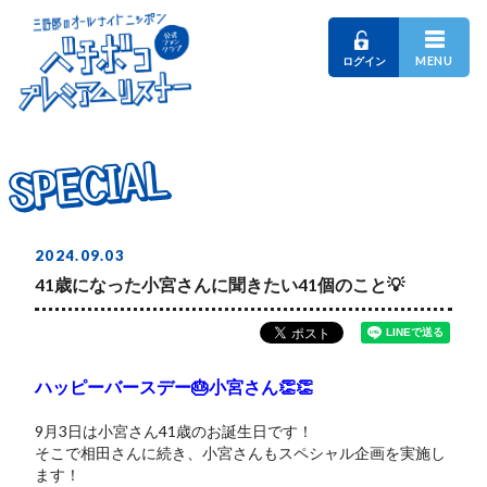
MENU
ログイン
SPECIAL
SPECIAL
SPECIAL
2024.09.03
41歳になった小宮さんに聞きたい41個のこと💡
ハッピーバースデー🎂小宮さん👏👏
9月3日は小宮さん41歳のお誕生日です！
そこで相田さんに続き、小宮さんもスペシャル企画を実施し
ます！