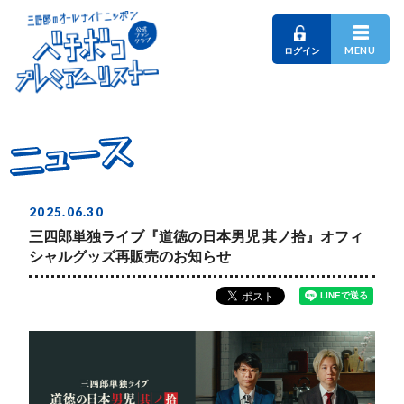
MENU
ログイン
ニュース
ニュース
ニュース
2025.06.30
三四郎単独ライブ『道徳の日本男児 其ノ拾』オフィ
シャルグッズ再販売のお知らせ