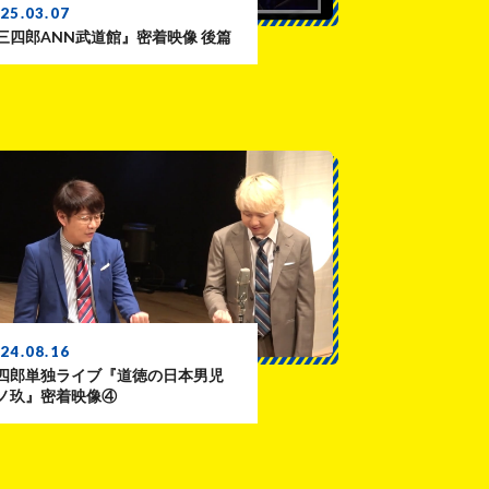
25.03.07
三四郎ANN武道館』密着映像 後篇
24.08.16
四郎単独ライブ『道徳の日本男児
ノ玖』密着映像④