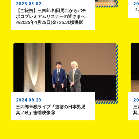
2025.05.02
20
【ご報告】三四郎 相田周二からバチ
『
ボコプレミアムリスナーの皆さまへ
※2025年4月25日(金) 25:30頃撮影
2024.08.23
20
三四郎単独ライブ『道徳の日本男児
三
其ノ玖』密着映像⑤
其