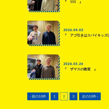
『 555 』
2026.04.02
『 アゴ引きはスパイキッズ
2026.03.26
『 ザマスの教室 』
‹ 前の10件
1
2
3
次の10件 ›